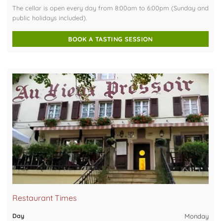
The cellar is open every day from 8:00am to 6:00pm (Sunday and
public holidays included).
BOOK A TASTING SESSION
Restaurant Times
Monday