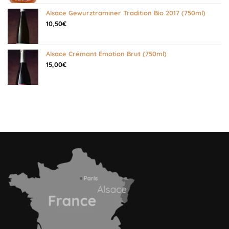
Alsace Gewurztraminer Tradition Bio 2017 (750ml)
10,50
€
Alsace Crémant Emotion Brut (750ml)
15,00
€