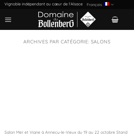
Passer
Vignoble indépendant au cœur de l'Alsace
Français
au
contenu
ARCHIVES PAR CATÉGORIE:
SALONS
Salon Mer et Vigne à Annecy-le-Vieux du 19 au 22 octobre Stand