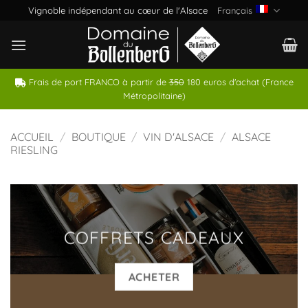
Passer
Vignoble indépendant au cœur de l'Alsace
Français
au
contenu
Frais de port FRANCO à partir de
350
180 euros d'achat (France
Métropolitaine)
ACCUEIL
/
BOUTIQUE
/
VIN D'ALSACE
/
ALSACE
RIESLING
COFFRETS CADEAUX
ACHETER