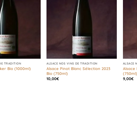
DE TRADITION
ALSACE NOS VINS DE TRADITION
ALSACE 
Alsace Pinot Blanc Sélection 2023
Alsace 
ker Bio (1000ml)
Bio (750ml)
(750ml
10,00
€
9,00
€