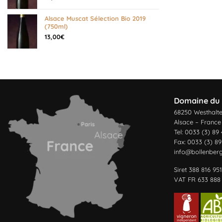
Alsace Muscat Sélection Bio 2019
(750ml)
13,00
€
Domaine du 
68250 Westhalt
Alsace – France
Tel: 0033 (3) 89
Fax: 0033 (3) 89
info@bollenber
Siret 388 816 95
VAT FR 633 888 