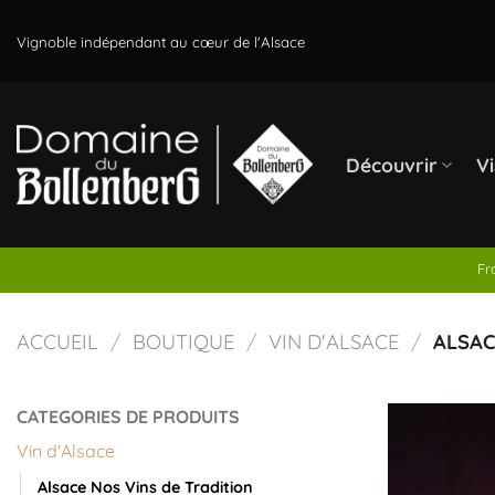
Passer
au
Vignoble indépendant au cœur de l'Alsace
contenu
Découvrir
Vi
Fr
ACCUEIL
/
BOUTIQUE
/
VIN D'ALSACE
/
ALSAC
CATEGORIES DE PRODUITS
Vin d'Alsace
Alsace Nos Vins de Tradition