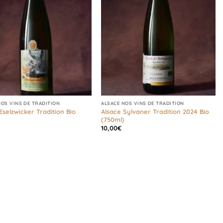
NOS VINS DE TRADITION
ALSACE NOS VINS DE TRADITION
Eselzwicker Tradition Bio
Alsace Sylvaner Tradition 2024 Bio
)
(750ml)
10,00
€