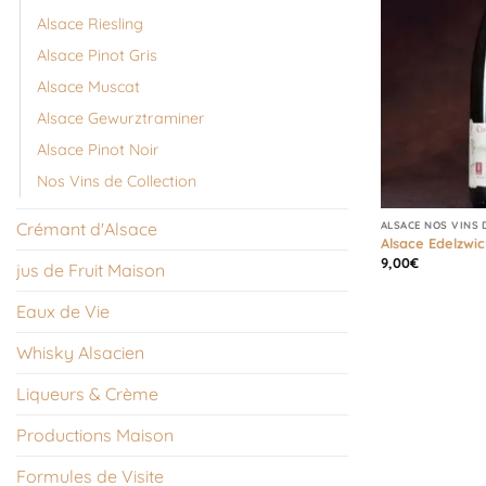
Alsace Riesling
Alsace Pinot Gris
Alsace Muscat
Alsace Gewurztraminer
Alsace Pinot Noir
Nos Vins de Collection
Crémant d'Alsace
ALSACE NOS VINS 
Alsace Edelzwic
9,00
€
jus de Fruit Maison
Eaux de Vie
Whisky Alsacien
Liqueurs & Crème
Productions Maison
Formules de Visite