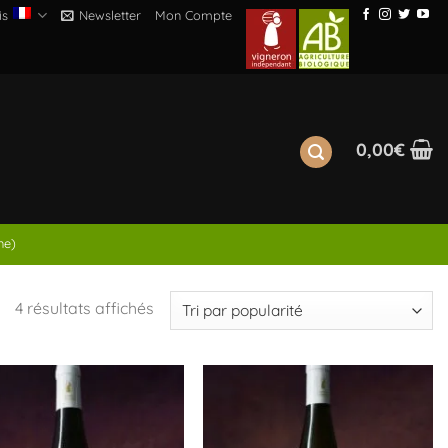
is
Newsletter
Mon Compte
0,00
€
ne)
Trié
4 résultats affichés
par
popularité