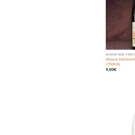
ALSACE NOS VINS 
Alsace Eselzwic
(750ml)
9,00
€