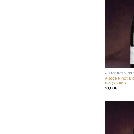
ALSACE NOS VINS 
Alsace Pinot Bl
Bio (750ml)
10,00
€