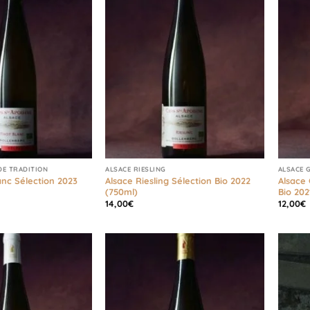
DE TRADITION
ALSACE RIESLING
ALSACE 
anc Sélection 2023
Alsace Riesling Sélection Bio 2022
Alsace
(750ml)
Bio 202
14,00
€
12,00
€