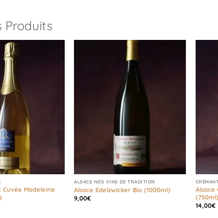
 Produits
E
ALSACE NOS VINS DE TRADITION
CRÉMANT
t Cuvée Madeleine
Alsace
Alsace Edelzwicker Bio (1000ml)
)
(750ml
9,00
€
14,00
€