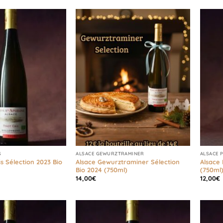
S
ALSACE GEWURZTRAMINER
ALSACE 
is Sélection 2023 Bio
Alsace Gewurztraminer Sélection
Alsace 
Bio 2024 (750ml)
(750ml
14,00
€
12,00
€