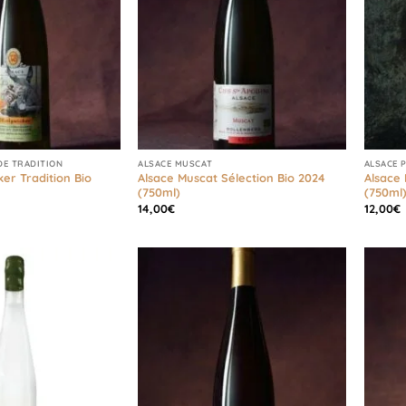
DE TRADITION
ALSACE MUSCAT
ALSACE 
ker Tradition Bio
Alsace Muscat Sélection Bio 2024
Alsace
(750ml)
(750ml
14,00
€
12,00
€