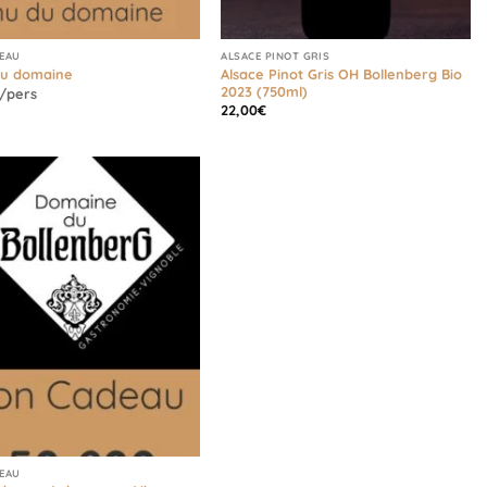
EAU
ALSACE PINOT GRIS
Alsace Pinot Gris OH Bollenberg Bio
u domaine
2023 (750ml)
/pers
22,00
€
EAU