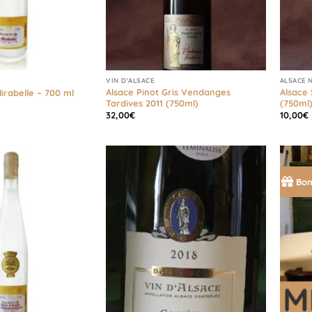
VIN D'ALSACE
ALSACE 
Alsace Pinot Gris Vendanges
Alsace 
irabelle – 700 ml
Tardives 2011 (750ml)
(750ml
32,00
€
10,00
€
Bon