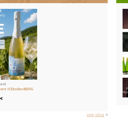
SACE
ant ICEbollenBERG
Le
0
€
prix
l
actuel
 :
est :
0€.
13,00€.
voir plus
>