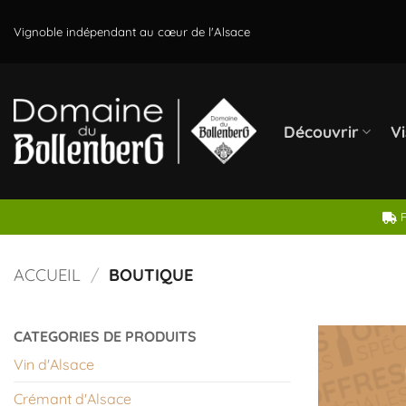
Passer
au
Vignoble indépendant au cœur de l'Alsace
contenu
Découvrir
Vi
F
ACCUEIL
/
BOUTIQUE
CATEGORIES DE PRODUITS
Vin d'Alsace
Crémant d'Alsace