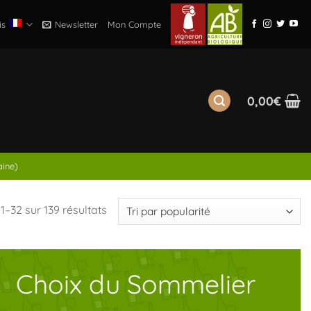
is
Newsletter
Mon Compte
0,00
€
aine)
Trié
1–32 sur 139 résultats
par
popularité
Choix du Sommelier