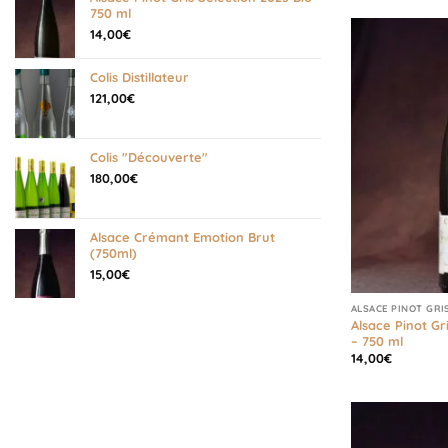
750 ml
14,00
€
Colis Distillateur
121,00
€
Colis "Découverte"
180,00
€
Alsace Crémant Emotion Brut
(750ml)
15,00
€
ALSACE PINOT GRI
Alsace Pinot Gr
– 750 ml
14,00
€