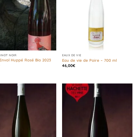
PINOT NOIR
EAUX DE VIE
 Envol Huppé Rosé Bio 2023
Eau de vie de Poire – 700 ml
)
46,00
€