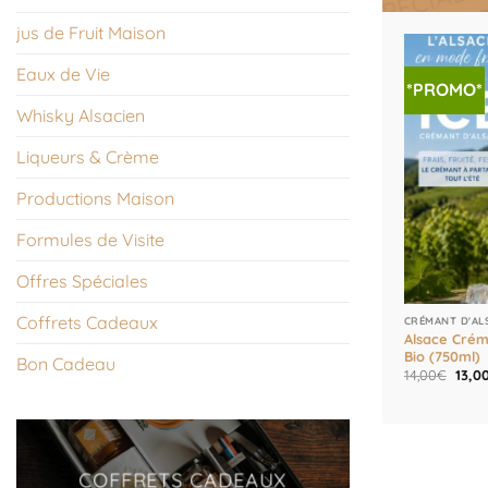
jus de Fruit Maison
Eaux de Vie
*PROMO*
Whisky Alsacien
Liqueurs & Crème
Productions Maison
Formules de Visite
Offres Spéciales
Coffrets Cadeaux
CRÉMANT D'AL
Alsace Crém
Bio (750ml)
Bon Cadeau
Le
14,00
€
13,0
prix
initia
était
14,0
COFFRETS CADEAUX