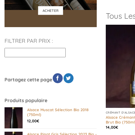
ACHETER
Tous Les
FILTRER PAR PRIX :
Partagez cette page
Produits populaire
Alsace Muscat Sélection Bio 2018
CRÉMANT D'ALSAC
(750ml)
Alsace Créman
12,00
€
Brut Bio (750ml
14,00
€
Alsace Pinot Gris Sélection 2023 Bio -