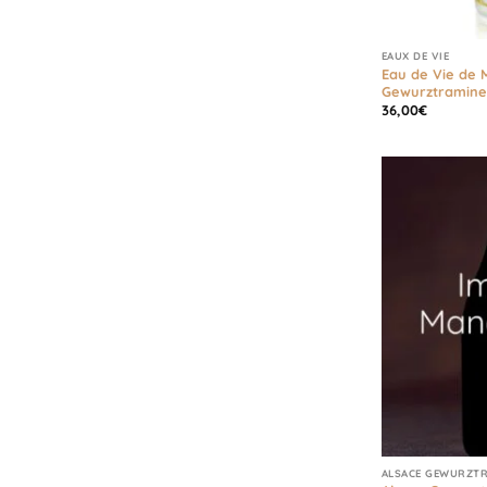
EAUX DE VIE
Eau de Vie de 
Gewurztraminer
36,00
€
ALSACE GEWURZT