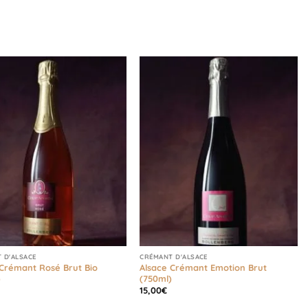
 D'ALSACE
CRÉMANT D'ALSACE
 Crémant Rosé Brut Bio
Alsace Crémant Emotion Brut
)
(750ml)
15,00
€