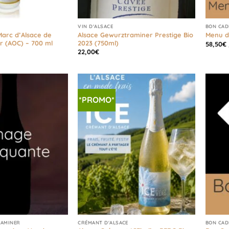
VIN D'ALSACE
BON CAD
Marc d’Alsace de
Alsace Gewurztraminer Prestige Bio
Menu d
 (AOC) – 700 ml
2023 (750ml)
58,50
€
22,00
€
*PROMO*
RAMINER
CRÉMANT D'ALSACE
BON CAD