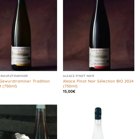
GEWURZTRAMINER
ALSACE PINOT NOIR
 Gewurztraminer Tradition
Alsace Pinot Noir Sélection BIO 2024
1 (750ml)
(750ml)
15,00
€