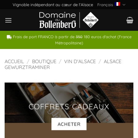
Passer
Vignoble indépendant au cœur de l'Alsace
Français
au
contenu
Frais de port FRANCO à partir de
350
180 euros d'achat (France
Métropolitaine)
ACCUEIL
/
BOUTIQUE
/
VIN D'ALSACE
/
ALSACE
GEWURZTRAMINER
COFFRETS CADEAUX
ACHETER