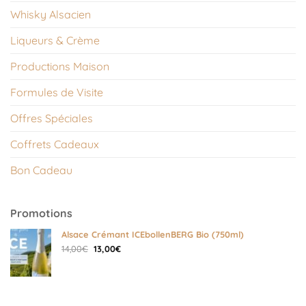
Whisky Alsacien
Liqueurs & Crème
Productions Maison
Formules de Visite
Offres Spéciales
Coffrets Cadeaux
Bon Cadeau
Promotions
Alsace Crémant ICEbollenBERG Bio (750ml)
Le
Le
14,00
€
13,00
€
prix
prix
initial
actuel
était :
est :
14,00€.
13,00€.