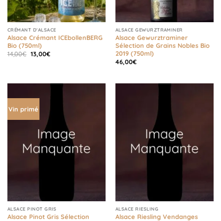
CRÉMANT D'ALSACE
ALSACE GEWURZTRAMINER
Alsace Crémant ICEbollenBERG
Alsace Gewurztraminer
Bio (750ml)
Sélection de Grains Nobles Bio
2019 (750ml)
Le
Le
14,00
€
13,00
€
prix
prix
46,00
€
initial
actuel
était :
est :
14,00€.
13,00€.
Vin primé
ALSACE PINOT GRIS
ALSACE RIESLING
Alsace Pinot Gris Sélection
Alsace Riesling Vendanges