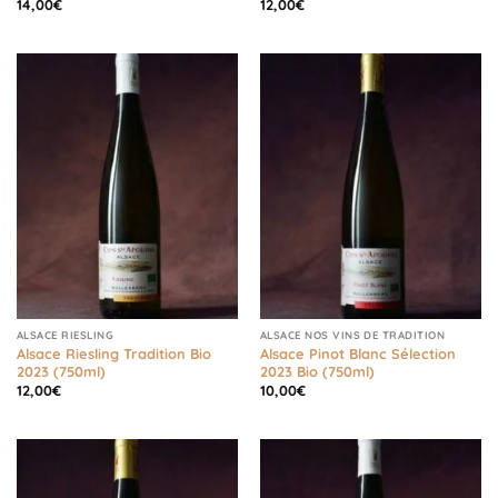
14,00
€
12,00
€
ALSACE RIESLING
ALSACE NOS VINS DE TRADITION
Alsace Riesling Tradition Bio
Alsace Pinot Blanc Sélection
2023 (750ml)
2023 Bio (750ml)
12,00
€
10,00
€