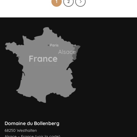
1
2
Domaine du Bollenberg
68250 Westhalten
Alsace – France (
voir la carte
)