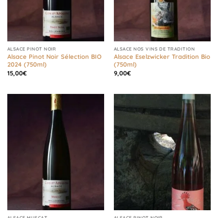
ALSACE PINOT NOIR
ALSACE NOS VINS DE TRADITION
Alsace Pinot Noir Sélection BIO
Alsace Eselzwicker Tradition Bio
2024 (750ml)
(750ml)
15,00
€
9,00
€
ALSACE MUSCAT
ALSACE PINOT NOIR