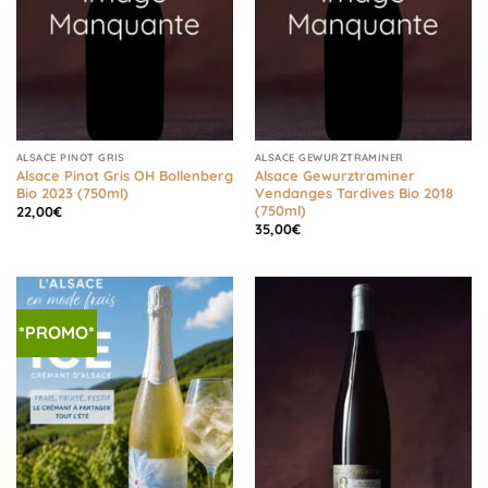
ALSACE PINOT GRIS
ALSACE GEWURZTRAMINER
Alsace Pinot Gris OH Bollenberg
Alsace Gewurztraminer
Bio 2023 (750ml)
Vendanges Tardives Bio 2018
(750ml)
22,00
€
35,00
€
*PROMO*