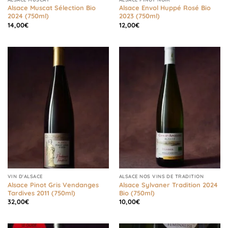
Alsace Muscat Sélection Bio
Alsace Envol Huppé Rosé Bio
2024 (750ml)
2023 (750ml)
14,00
€
12,00
€
VIN D'ALSACE
ALSACE NOS VINS DE TRADITION
Alsace Pinot Gris Vendanges
Alsace Sylvaner Tradition 2024
Tardives 2011 (750ml)
Bio (750ml)
32,00
€
10,00
€