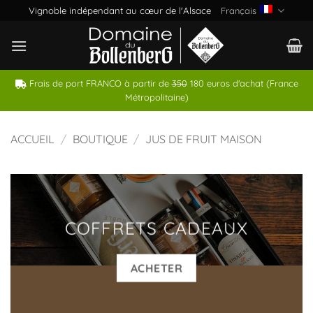
Passer
Vignoble indépendant au cœur de l'Alsace
Français
au
contenu
Frais de port FRANCO à partir de
350
180 euros d'achat (France
Métropolitaine)
ACCUEIL
/
BOUTIQUE
/
JUS DE FRUIT MAISON
COFFRETS CADEAUX
ACHETER