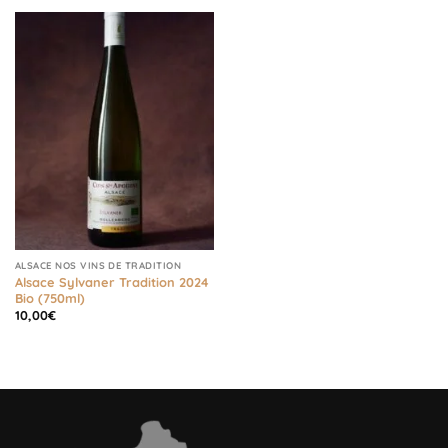
ALSACE NOS VINS DE TRADITION
Alsace Sylvaner Tradition 2024
Bio (750ml)
10,00
€