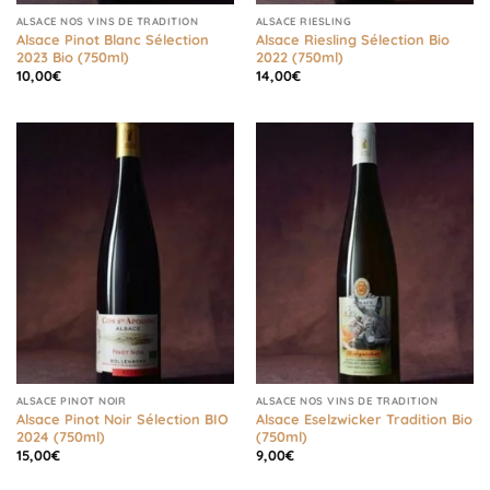
ALSACE NOS VINS DE TRADITION
ALSACE RIESLING
Alsace Pinot Blanc Sélection
Alsace Riesling Sélection Bio
2023 Bio (750ml)
2022 (750ml)
10,00
€
14,00
€
ALSACE PINOT NOIR
ALSACE NOS VINS DE TRADITION
Alsace Pinot Noir Sélection BIO
Alsace Eselzwicker Tradition Bio
2024 (750ml)
(750ml)
15,00
€
9,00
€