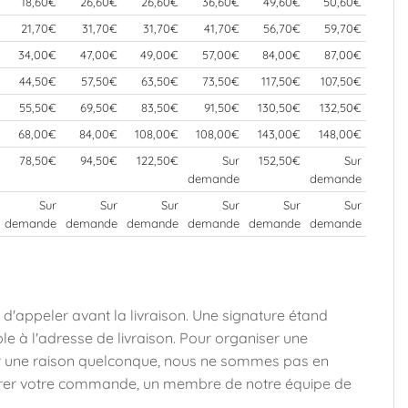
18,60€
26,60€
26,60€
36,60€
49,60€
50,60€
21,70€
31,70€
31,70€
41,70€
56,70€
59,70€
34,00€
47,00€
49,00€
57,00€
84,00€
87,00€
44,50€
57,50€
63,50€
73,50€
117,50€
107,50€
55,50€
69,50€
83,50€
91,50€
130,50€
132,50€
68,00€
84,00€
108,00€
108,00€
143,00€
148,00€
78,50€
94,50€
122,50€
Sur
152,50€
Sur
demande
demande
Sur
Sur
Sur
Sur
Sur
Sur
demande
demande
demande
demande
demande
demande
d'appeler avant la livraison. Une signature étand
le à l'adresse de livraison. Pour organiser une
pour une raison quelconque, nous ne sommes pas en
érer votre commande, un membre de notre équipe de