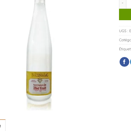
UGS :
Catégo
Étiquet
t