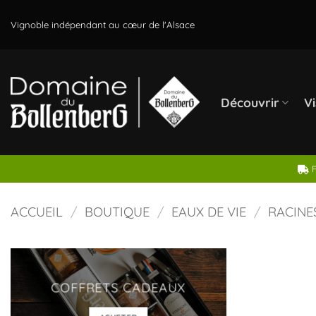
Passer
au
Vignoble indépendant au cœur de l'Alsace
contenu
Découvrir
Vi
F
ACCUEIL
/
BOUTIQUE
/
EAUX DE VIE
/
RACINES
COFFRETS CADEAUX