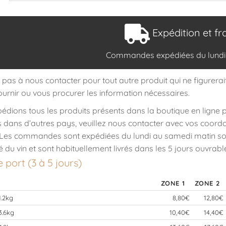
Expédition et fr
Commandes expédiées du lundi
 pas à nous contacter pour tout autre produit qui ne figurerai
ournir ou vous procurer les information nécessaires.
édions tous les produits présents dans la boutique en ligne p
ns dans d’autres pays, veuillez nous contacter avec vos coord
n.Les commandes sont expédiées du lundi au samedi matin soi
é du vin et sont habituellement livrés dans les 5 jours ouvrabl
e port (3 à 5 jours)
ZONE 1
ZONE 2
1.2kg
8,80€
12,80€
3.6kg
10,40€
14,40€