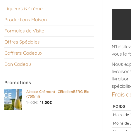
Liqueurs & Crème
Productions Maison
Formules de Visite
Offres Spéciales
N'hésitez
Coffrets Cadeaux
vous le f
Bon Cadeau
Nous exp
livraiso
livraiso
Promotions
spécialis
Alsace Crémant ICEbollenBERG Bio
Frais d
(750ml)
Le
Le
14,00
€
13,00
€
POIDS
prix
prix
initial
actuel
Moins de 
était :
est :
14,00€.
13,00€.
Moins de 