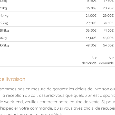
4.8kg
13,60€
17,60€
7.2kg
16,70€
20,70€
14.4kg
24,00€
29,00€
19.2kg
29,50€
34,50€
28.8kg
36,50€
41,50€
36kg
43,00€
48,00€
43.2kg
49,50€
54,50€
Sur
Sur
demande
demande
de livraison
sommes pas en mesure de garantir les délais de livraison ou 
 la réception du coli, assurez-vous que quelqu'un est disponib
n le week-end, veuillez contacter notre équipe de vente. Si, 
'expédier votre commande, ou si vous avez choisi de récup
us contactera pour plus de détails.