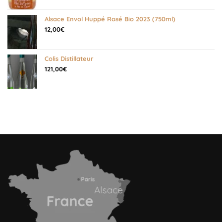
Alsace Envol Huppé Rosé Bio 2023 (750ml)
12,00
€
Colis Distillateur
121,00
€