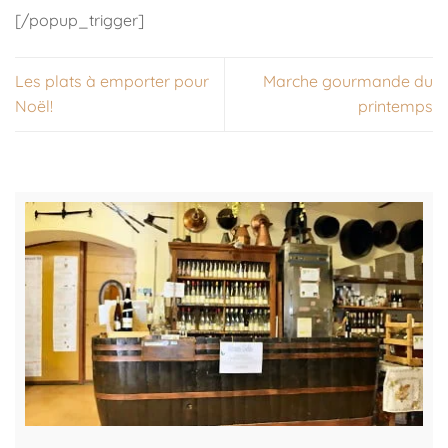
[/popup_trigger]
Les plats à emporter pour
Marche gourmande du
Noël!
printemps