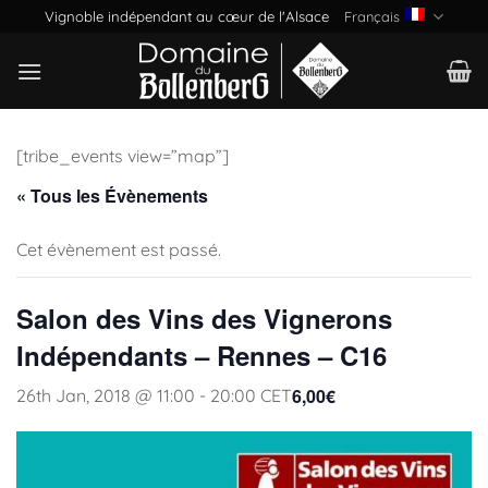
Passer
Vignoble indépendant au cœur de l'Alsace
Français
au
contenu
[tribe_events view=”map”]
« Tous les Évènements
Cet évènement est passé.
Salon des Vins des Vignerons
Indépendants – Rennes – C16
6,00€
26th Jan, 2018 @ 11:00
-
20:00
CET