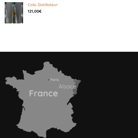
Colis Distillateur
121,00
€