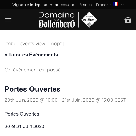
Passer
Vignoble indépendant au cœur de l'Alsace
Français
au
contenu
[tribe_events view=”map”]
« Tous les Évènements
Cet évènement est passé.
Portes Ouvertes
20th Juin, 2020 @ 10:00
-
21st Juin, 2020 @ 19:00
CEST
Portes Ouvertes
20 et 21 Juin 2020