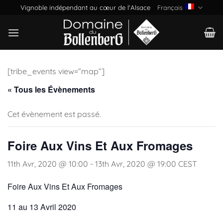
Passer
Vignoble indépendant au cœur de l'Alsace
Français
au
contenu
[tribe_events view=”map”]
« Tous les Évènements
Cet évènement est passé.
Foire Aux Vins Et Aux Fromages
11th Avr, 2020 @ 10:00
-
13th Avr, 2020 @ 19:00
CEST
Foire Aux Vins Et Aux Fromages
11 au 13 Avril 2020