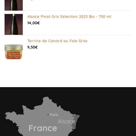
Alsace Pinot Gris Sélection 2023 Bio - 750 ml
14,00
€
Terrine de Canard au Foie Gras
9,50
€