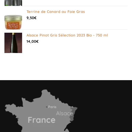
Terrine de Canard au Foie Gras
9,50
€
Alsace Pinot Gris Sélection 2023 Bio - 750 ml
14,00
€