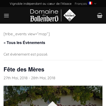
Passer
Vignoble indépendant au cœur de l'Alsace
Français
au
contenu
[tribe_events view=”map”]
« Tous les Évènements
Cet évènement est passé.
Fête des Mères
27th Mai, 2018
-
28th Mai, 2018