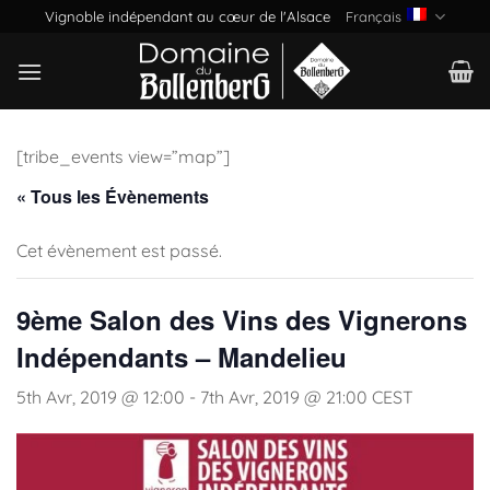
Passer
Vignoble indépendant au cœur de l'Alsace
Français
au
contenu
[tribe_events view=”map”]
« Tous les Évènements
Cet évènement est passé.
9ème Salon des Vins des Vignerons
Indépendants – Mandelieu
5th Avr, 2019 @ 12:00
-
7th Avr, 2019 @ 21:00
CEST