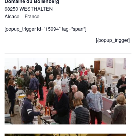
Domaine du Bollenberg
68250 WESTHALTEN
Alsace – France
[popup_trigger id=”15994″ tag=”span”]
Téléchargez votre Invitation
[/popup_trigger]