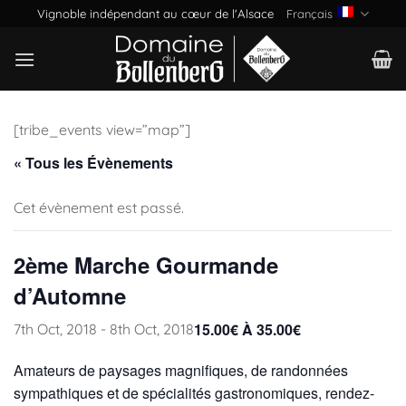
Passer
Vignoble indépendant au cœur de l'Alsace
Français
au
contenu
[tribe_events view=”map”]
« Tous les Évènements
Cet évènement est passé.
2ème Marche Gourmande
d’Automne
15.00€ À 35.00€
7th Oct, 2018
-
8th Oct, 2018
Amateurs de paysages magnifiques, de randonnées
sympathiques et de spécialités gastronomiques, rendez-