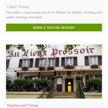
Cellar Times
The cellar is open every day from 8:00am to 6:00pm (Sunday and
public holidays included).
BOOK A TASTING SESSION
Restaurant Times