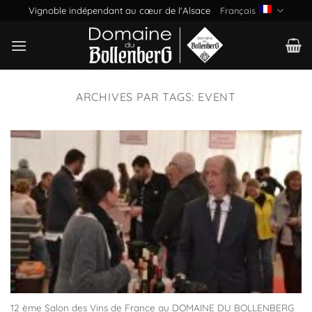
Passer
Vignoble indépendant au cœur de l'Alsace
Français
au
contenu
ARCHIVES PAR TAGS:
EVENT
12 ème Salon des Vins de France au DOMAINE DU BOLLENBERG