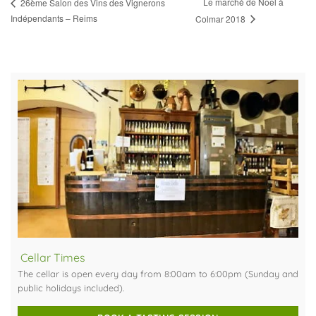
Le marché de Noel à
26ème Salon des Vins des Vignerons
Indépendants – Reims
Colmar 2018
Cellar Times
The cellar is open every day from 8:00am to 6:00pm (Sunday and
public holidays included).