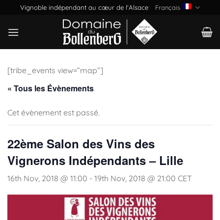
Passer
Vignoble indépendant au cœur de l'Alsace
Français
au
contenu
[tribe_events view=”map”]
« Tous les Évènements
Cet évènement est passé.
22ème Salon des Vins des
Vignerons Indépendants – Lille
16th Nov, 2018 @ 11:00
-
19th Nov, 2018 @ 21:00
CET