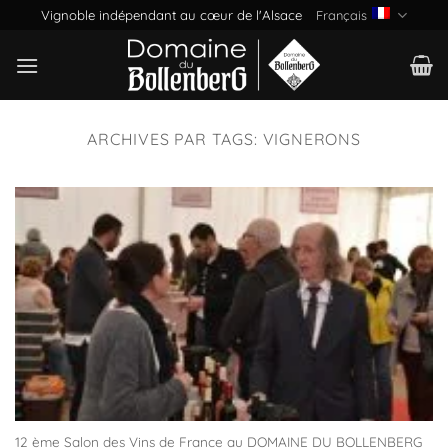
Passer
Vignoble indépendant au cœur de l'Alsace
Français
au
contenu
ARCHIVES PAR TAGS:
VIGNERONS
12 ème Salon des Vins de France au DOMAINE DU BOLLENBERG