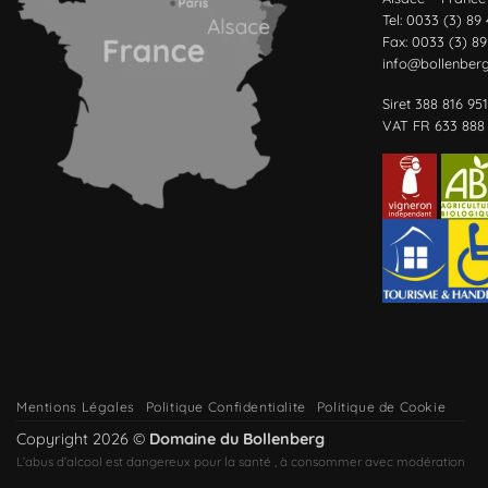
Tel: 0033 (3) 89
Fax: 0033 (3) 89
info@bollenber
Siret 388 816 95
VAT FR 633 888 
Mentions Légales
Politique Confidentialite
Politique de Cookie
Copyright 2026 ©
Domaine du Bollenberg
L’abus d’alcool est dangereux pour la santé , à consommer avec modération