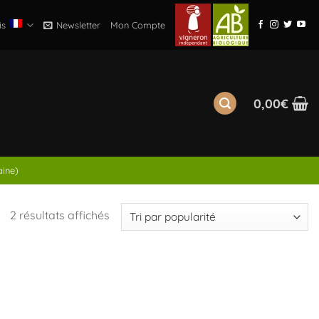
is
Newsletter
Mon Compte
0,00
€
aine)
Trié
2 résultats affichés
par
popularité