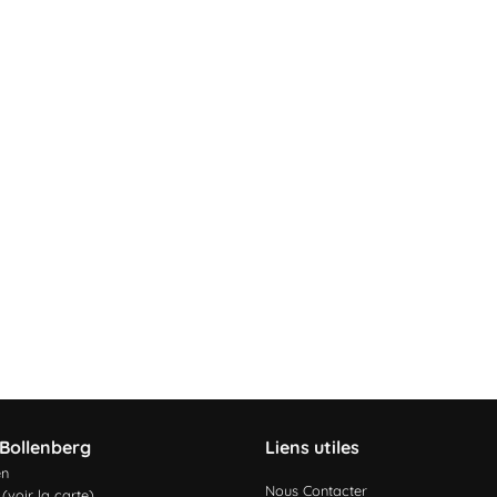
Bollenberg
Liens utiles
en
Nous Contacter
 (
voir la carte
)