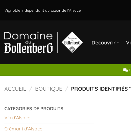
Passer
au
Vignoble indépendant au cœur de l'Alsace
contenu
Découvrir
Vi
F
ACCUEIL
/
BOUTIQUE
/
PRODUITS IDENTIFIÉS “
CATEGORIES DE PRODUITS
Vin d'Alsace
Crémant d'Alsace