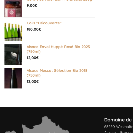
9,00
€
Colis "Découverte"
180,00
€
Alsace Envol Huppé Rosé Bio 2023
(750ml)
12,00
€
Alsace Muscat Sélection Bio 2018
(750ml)
12,00
€
Domaine du 
68250 Westhalt
Alsace – France