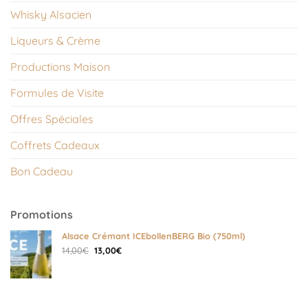
Whisky Alsacien
Liqueurs & Crème
Productions Maison
Formules de Visite
Offres Spéciales
Coffrets Cadeaux
Bon Cadeau
Promotions
Alsace Crémant ICEbollenBERG Bio (750ml)
Le
Le
14,00
€
13,00
€
prix
prix
initial
actuel
était :
est :
14,00€.
13,00€.