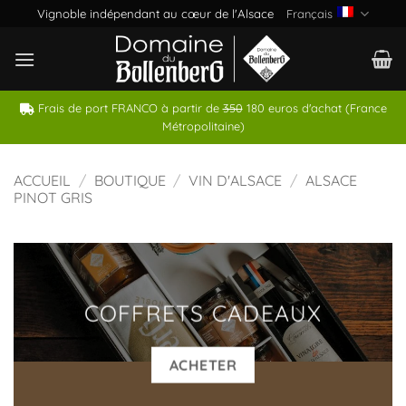
Passer
Vignoble indépendant au cœur de l'Alsace
Français
au
contenu
Frais de port FRANCO à partir de
350
180 euros d'achat (France
Métropolitaine)
ACCUEIL
/
BOUTIQUE
/
VIN D'ALSACE
/
ALSACE
PINOT GRIS
COFFRETS CADEAUX
ACHETER