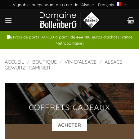
Passer
Vignoble indépendant au cœur de l'Alsace
Français
au
contenu
Frais de port FRANCO à partir de
350
180 euros d'achat (France
Métropolitaine)
ACCUEIL
/
BOUTIQUE
/
VIN D'ALSACE
/
ALSACE
GEWURZTRAMINER
COFFRETS CADEAUX
ACHETER