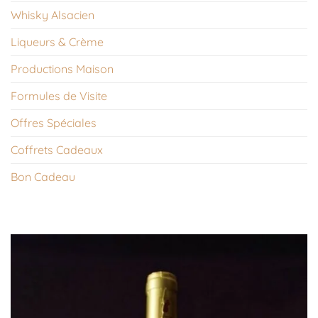
Whisky Alsacien
Liqueurs & Crème
Productions Maison
Formules de Visite
Offres Spéciales
Coffrets Cadeaux
Bon Cadeau