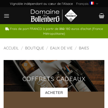
Passer
Vignoble indépendant au cœur de l'Alsace
Français
au
contenu
Frais de port FRANCO à partir de
350
180 euros d'achat (France
Métropolitaine)
ACCUEIL
/
BOUTIQUE
/
EAUX DE VIE
/
BAIES
COFFRETS CADEAUX
ACHETER