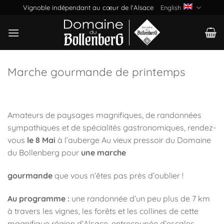
Skip
Vignoble indépendant au cœur de l'Alsace
English
to
content
Marche gourmande de printemps
Amateurs de paysages magnifiques, de randonnées
sympathiques et de spécialités gastronomiques, rendez-
vous
le 8 Mai
à l’auberge Au vieux pressoir du Domaine
du Bollenberg pour
une marche
gourmande
que vous n’êtes pas près d’oublier !
Au programme :
une randonnée d’un peu plus de 7 km
à travers les vignes, les forêts et les collines de cette
magnifique région d’Alsace, entrecoupée d’escales