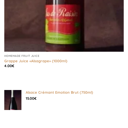
HOMEMADE FRUIT JUICE
Grappe Juice «Alsagrape» (1000ml)
4.00
€
Alsace Crémant Emotion Brut (750ml)
15.00
€