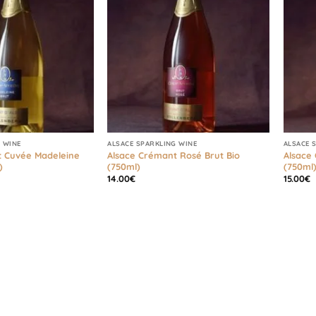
 WINE
ALSACE SPARKLING WINE
ALSACE 
t Cuvée Madeleine
Alsace Crémant Rosé Brut Bio
Alsace
)
(750ml)
(750ml
14.00
€
15.00
€