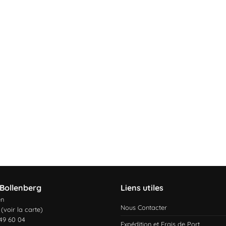
Bollenberg
Liens utiles
en
Nous Contacter
 (
voir la carte
)
 49 60 04
Expédition et Frais de Port