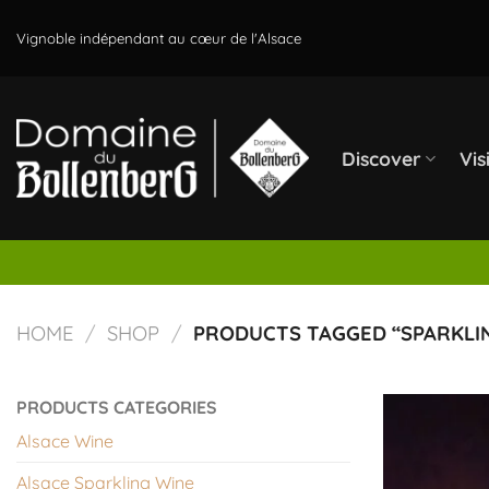
Skip
to
Vignoble indépendant au cœur de l'Alsace
content
Discover
Vis
HOME
/
SHOP
/
PRODUCTS TAGGED “SPARKLI
PRODUCTS CATEGORIES
Alsace Wine
Alsace Sparkling Wine