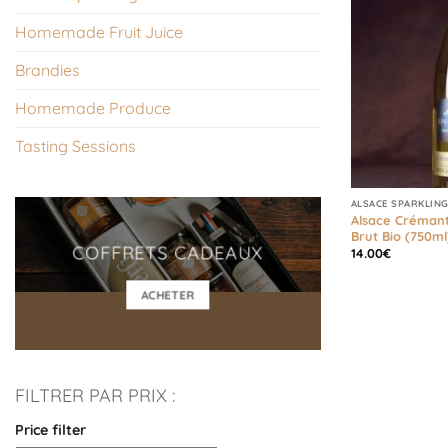
Homemade Fruit Juice
Brandies
Homemade Produce
Tasting Sessions
ALSACE SPARKLING
Alsace Créman
Brut Bio (750ml
COFFRETS CADEAUX
14.00
€
ACHETER
FILTRER PAR PRIX :
Price filter