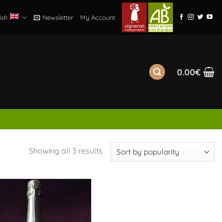
ish
Newsletter
My Account
0.00
€
Sorted
Showing all 3 results
by
popularity