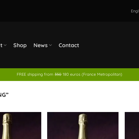
Engl
it
Shop
News
Contact
FREE shipping from
350
180 euros (France Metropolitan)
NG”