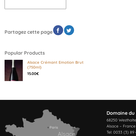
Partagez cette page
Popular Products
Alsace Crémant Emotion Brut
(750ml)
15.00
€
Domaine du 
68250 Westhalt
Alsace – France
Tel: 0033 (3) 89