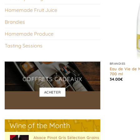
Homemade Fruit Juice
Brandies
Homemade Produce
Tasting Sessions
BRANDIES
Eau de Vie de M
700 ml
COFFRETS CADEAUX
34.00
€
ACHETER
Wine of the Month
Alsace Pinot Gris Sélection Grains