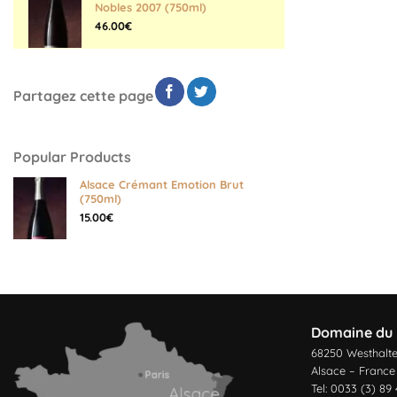
Nobles 2007 (750ml)
46.00
€
Partagez cette page
Popular Products
Alsace Crémant Emotion Brut
(750ml)
15.00
€
Domaine du 
68250 Westhalt
Alsace – France
Tel: 0033 (3) 89