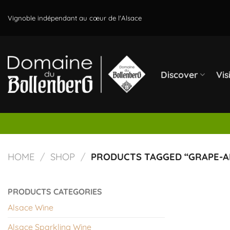
Skip
to
Vignoble indépendant au cœur de l'Alsace
content
Discover
Vis
HOME
/
SHOP
/
PRODUCTS TAGGED “GRAPE-A
PRODUCTS CATEGORIES
Alsace Wine
Alsace Sparkling Wine