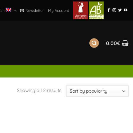
ish
Newsletter
My Account
0.00
€
Sorted
Showing all 2 results
by
popularity