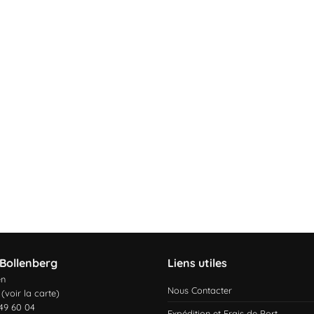
Bollenberg
Liens utiles
en
Nous Contacter
 (
voir la carte
)
 49 60 04
Expédition et Frais de Port