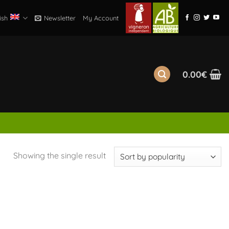
ish
Newsletter
My Account
0.00
€
Showing the single result