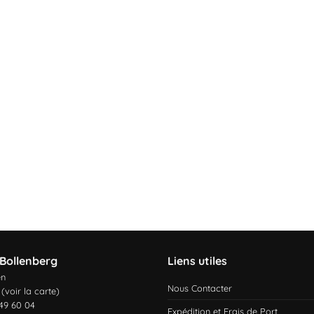
Bollenberg
Liens utiles
en
Nous Contacter
 (
voir la carte
)
 49 60 04
Expédition et Frais de Port