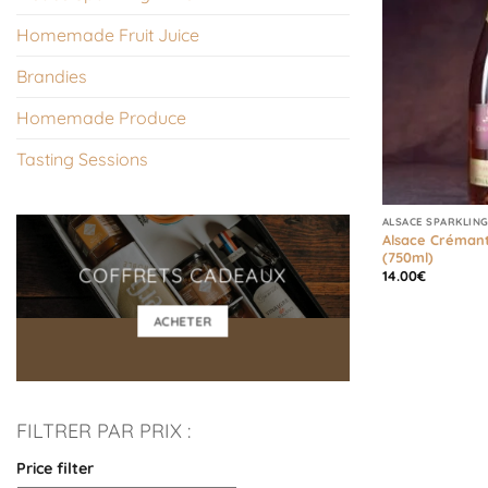
Homemade Fruit Juice
Brandies
Homemade Produce
Tasting Sessions
ALSACE SPARKLING
Alsace Crémant
(750ml)
COFFRETS CADEAUX
14.00
€
ACHETER
FILTRER PAR PRIX :
Price filter