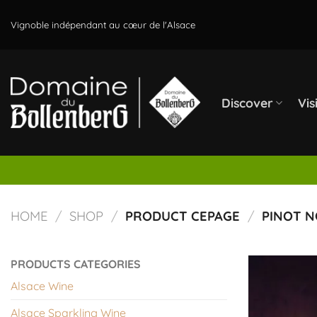
Skip
to
Vignoble indépendant au cœur de l'Alsace
content
Discover
Vis
HOME
/
SHOP
/
PRODUCT CEPAGE
/
PINOT N
PRODUCTS CATEGORIES
Alsace Wine
Alsace Sparkling Wine