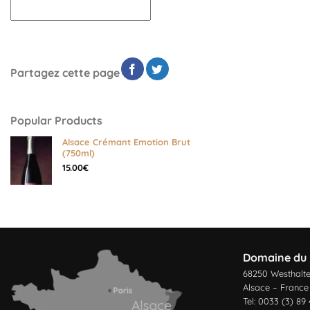
Partagez cette page
Popular Products
Alsace Crémant Emotion Brut
(750ml)
15.00
€
Domaine du 
68250 Westhalt
Alsace – France
Tel: 0033 (3) 89