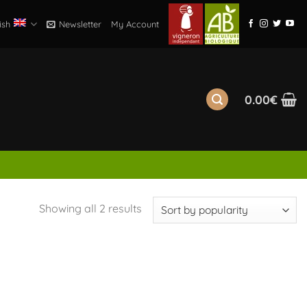
ish
Newsletter
My Account
0.00
€
Sorted
Showing all 2 results
by
popularity