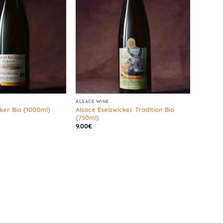
ALSACE WINE
Alsace Eselzwicker Tradition Bio
ker Bio (1000ml)
(750ml)
9.00
€