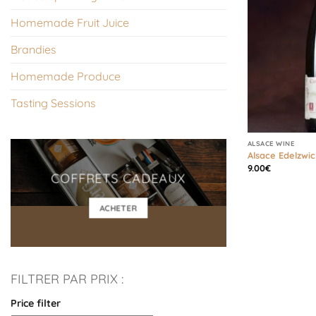
Homemade Fruit Juice
Brandies
Homemade Produce
Tasting Sessions
ALSACE WINE
Alsace Edelzwic
9.00
€
COFFRETS CADEAUX
ACHETER
FILTRER PAR PRIX :
Price filter