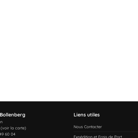
Bollenberg
Liens utiles
en
Nous Contacter
 (
voir la carte
)
 49 60 04
Expédition et Frais de Port