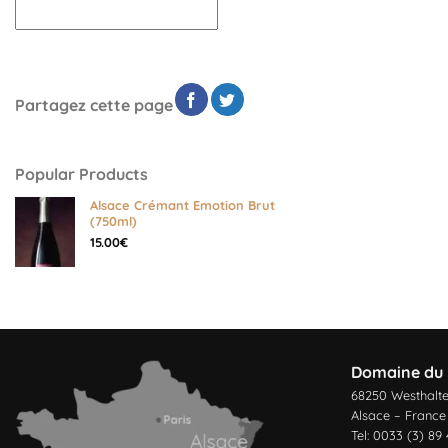
Partagez cette page
Popular Products
Alsace Crémant Emotion Brut
(750ml)
15.00
€
Domaine du 
68250 Westhalt
Alsace – France
Tel: 0033 (3) 89