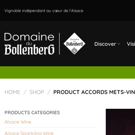
Skip
to
Vignoble indépendant au cœur de l'Alsace
content
Discover
Vis
HOME
/
SHOP
/
PRODUCT ACCORDS METS-VI
PRODUCTS CATEGORIES
Alsace Wine
Alsace Sparkling Wine